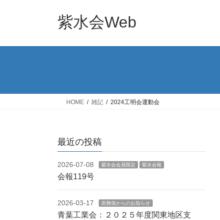
コ
ナ
ン
ビ
紫水会Web
テ
ゲ
ン
ー
ツ
シ
へ
ョ
ス
ン
キ
に
ッ
移
HOME
雑記
2024工明会運動会
プ
動
最近の投稿
2026-07-08
紫水会会員限定
紫水会報
会報119号
2026-03-17
庶務係からのお知らせ
青葉工業会：２０２５年度関東地区支