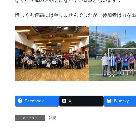
なりイマ風の運動会になっている事と思います．
惜しくも連覇には至りませんでしたが，参加者は力を
Facebook
X
Bluesky
雑記
カテゴリー